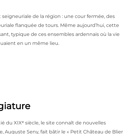
t seigneuriale de la région : une cour fermée, des
euriale flanquée de tours. Même aujourd’hui, cette
sant, typique de ces ensembles ardennais où la vie
uguaient en un même lieu.
égiature
u XIXᵉ siècle, le site connaît de nouvelles
 Auguste Seny, fait bâtir le « Petit Château de Blier