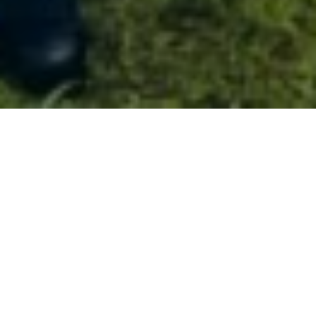
Intéressé(e) par un séjour au Château de Blier ?
Nous serions ravis de vous accueillir au cœur des
Ardennes belges pour votre événement ou
séjour.
Indiquez simplement les dates souhaitées,
partagez quelques informations sur votre projet
et précisez le nombre de participants — qu’il