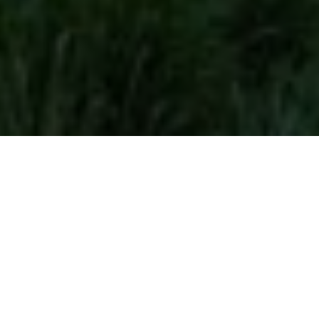
1. Allgemeine
Informationen
Diese Website wird herausgegeben von:
Domaine de Blier S.A.
Rue Croix-Henquin 6